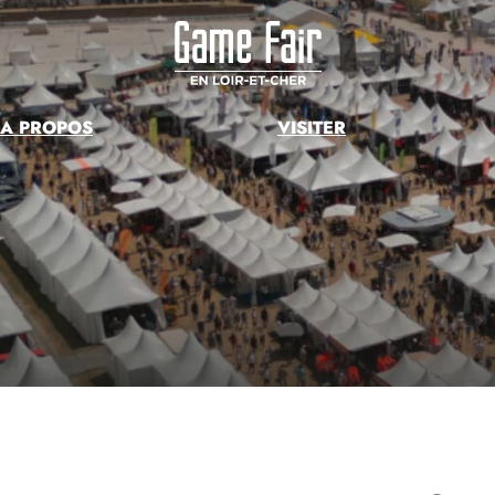
Skip
to
content
A PROPOS
VISITER