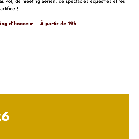
as vol, de meeting aérien, de spectacles équestres et feu
’artifice !
ing d’honneur
–
À
partir de 19h
26