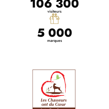
106 300
visiteurs
5 000
marques