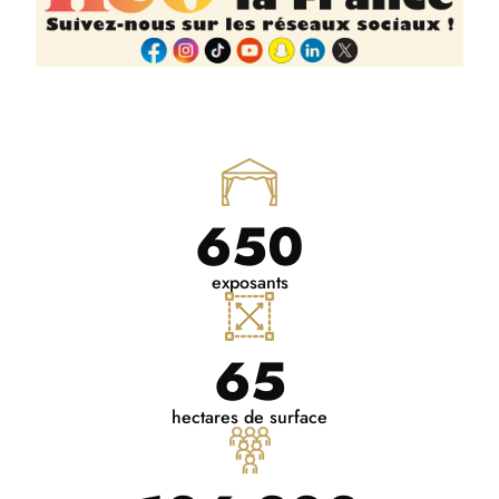
650
exposants
65
hectares de surface