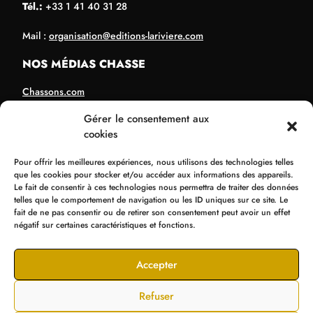
Tél.:
+33 1 41 40 31 28
Mail :
organisation@editions-lariviere.com
NOS MÉDIAS CHASSE
Chassons.com
Connaissance de la chasse
Gérer le consentement aux
Chasses Internationales
cookies
Armes de Chasse
Pour offrir les meilleures expériences, nous utilisons des technologies telles
que les cookies pour stocker et/ou accéder aux informations des appareils.
NOS ORGANISATIONS
Le fait de consentir à ces technologies nous permettra de traiter des données
telles que le comportement de navigation ou les ID uniques sur ce site. Le
Bol d’Or
fait de ne pas consentir ou de retirer son consentement peut avoir un effet
négatif sur certaines caractéristiques et fonctions.
Supercross de Paris
Tir Expo
Accepter
Refuser
© Editions La Rivière 2025
Mentions légales
Cookies