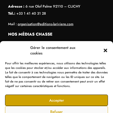
Adresse :
6 rue Olof Palme 92110 – CLICHY
Tél.:
+33 1 41 40 31 28
Mail :
organisation@editions-lariviere.com
NOS MÉDIAS CHASSE
Chassons.com
Gérer le consentement aux
Connaissance de la chasse
cookies
Chasses Internationales
Pour offrir les meilleures expériences, nous utilisons des technologies telles
Armes de Chasse
que les cookies pour stocker et/ou accéder aux informations des appareils.
Le fait de consentir à ces technologies nous permettra de traiter des données
NOS ORGANISATIONS
telles que le comportement de navigation ou les ID uniques sur ce site. Le
fait de ne pas consentir ou de retirer son consentement peut avoir un effet
Bol d’Or
négatif sur certaines caractéristiques et fonctions.
Supercross de Paris
Tir Expo
Accepter
Refuser