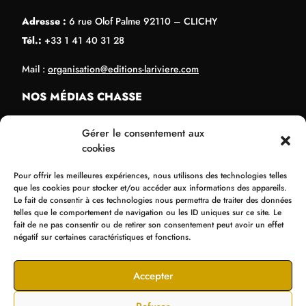
Adresse :
6 rue Olof Palme 92110 – CLICHY
Tél.:
+33 1 41 40 31 28
Mail :
organisation@editions-lariviere.com
NOS MÉDIAS CHASSE
Chassons.com
Gérer le consentement aux
Connaissance de la chasse
cookies
Chasses Internationales
Pour offrir les meilleures expériences, nous utilisons des technologies telles
Armes de Chasse
que les cookies pour stocker et/ou accéder aux informations des appareils.
Le fait de consentir à ces technologies nous permettra de traiter des données
NOS ORGANISATIONS
telles que le comportement de navigation ou les ID uniques sur ce site. Le
fait de ne pas consentir ou de retirer son consentement peut avoir un effet
Bol d’Or
négatif sur certaines caractéristiques et fonctions.
Supercross de Paris
Tir Expo
Accepter