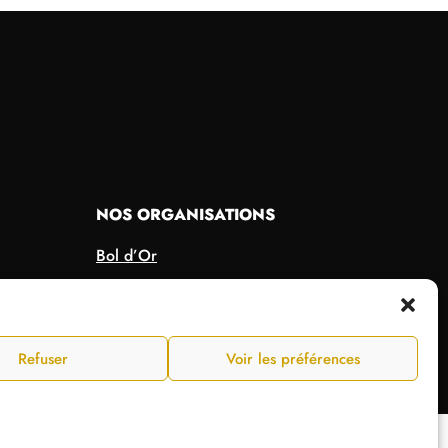
NOS ORGANISATIONS
Bol d’Or
Supercross de Paris
Tir Expo
Refuser
Voir les préférences
ertissement
Conditions générales de vente