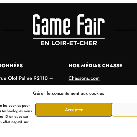
DONNÉES
NOS MÉDIAS CHASSE
rue Olof Palme 92110 –
Chassons.com
Connaissance de la chasse
Gérer le consentement aux cookies
1 40 31 28
Chasses Internationales
ue les cookies pour
Armes de Chasse
ation@editions-lariviere.com
Accepter
es technologies nous
les ID uniques sur
n effet négatif sur
les
Cookies
Données personnelles
Confidentialité
Av