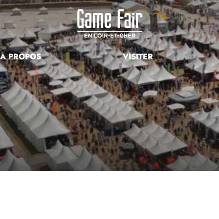
Skip
to
content
A PROPOS
VISITER