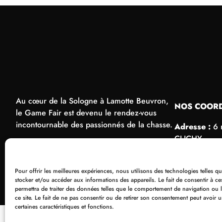
Au cœur de la Sologne à Lamotte Beuvron,
NOS COOR
le Game Fair est devenu le rendez-vous
incontournable des passionnés de la chasse.
Adresse :
6 
CLICHY
Tél.:
+33 1 4
Pour offrir les meilleures expériences, nous utilisons des technologies telles q
Mail :
organis
stocker et/ou accéder aux informations des appareils. Le fait de consentir à c
permettra de traiter des données telles que le comportement de navigation ou 
ce site. Le fait de ne pas consentir ou de retirer son consentement peut avoir u
certaines caractéristiques et fonctions.
© Editions La Rivière 2025
Mentions léga