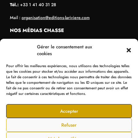
Tél.:
+33 1 41 40 31 28
Mail :
organisation@editions-lariviere.com
NOS MÉDIAS CHASSE
Chassons.com
Gérer le consentement aux
Connaissance de la chasse
cookies
Chasses Internationales
Pour offrir les meilleures expériences, nous utilisons des technologies telles
Armes de Chasse
que les cookies pour stocker et/ou accéder aux informations des appareils.
Le fait de consentir à ces technologies nous permettra de traiter des données
NOS ORGANISATIONS
telles que le comportement de navigation ou les ID uniques sur ce site. Le
fait de ne pas consentir ou de retirer son consentement peut avoir un effet
Bol d’Or
négatif sur certaines caractéristiques et fonctions.
Supercross de Paris
Tir Expo
Accepter
Refuser
© Editions La Rivière 2025
Mentions légales
Cookies