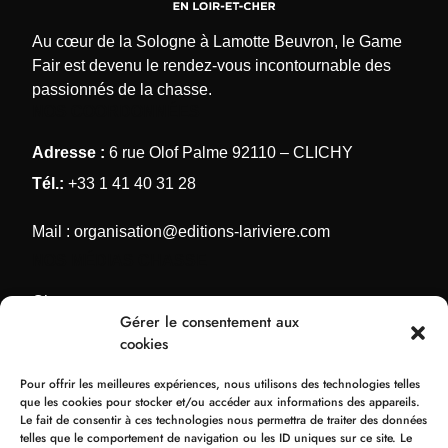
Au cœur de la Sologne à Lamotte Beuvron, le Game
Fair est devenu le rendez-vous incontournable des
passionnés de la chasse.
NOS COORDONNÉES
Adresse :
6 rue Olof Palme 92110 – CLICHY
Tél.:
+33 1 41 40 31 28
Mail :
organisation@editions-lariviere.com
NOS MÉDIAS CHASSE
Chassons.com
Gérer le consentement aux
Connaissance de la chasse
cookies
Chasses Internationales
Pour offrir les meilleures expériences, nous utilisons des technologies telles
Armes de Chasse
que les cookies pour stocker et/ou accéder aux informations des appareils.
Le fait de consentir à ces technologies nous permettra de traiter des données
NOS ORGANISATIONS
telles que le comportement de navigation ou les ID uniques sur ce site. Le