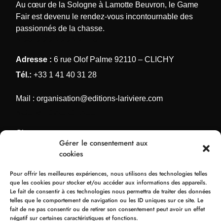
Au cœur de la Sologne à Lamotte Beuvron, le Game
Fair est devenu le rendez-vous incontournable des
passionnés de la chasse.
NOS COORDONNÉES
Adresse :
6 rue Olof Palme 92110 – CLICHY
Tél.:
+33 1 41 40 31 28
Mail :
organisation@editions-lariviere.com
NOS MÉDIAS CHASSE
Chassons.com
Gérer le consentement aux
Connaissance de la chasse
cookies
Chasses Internationales
Pour offrir les meilleures expériences, nous utilisons des technologies telles
Armes de Chasse
que les cookies pour stocker et/ou accéder aux informations des appareils.
Le fait de consentir à ces technologies nous permettra de traiter des données
NOS ORGANISATIONS
telles que le comportement de navigation ou les ID uniques sur ce site. Le
fait de ne pas consentir ou de retirer son consentement peut avoir un effet
Bol d’Or
négatif sur certaines caractéristiques et fonctions.