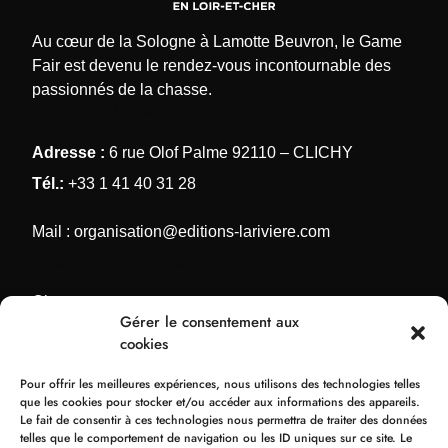
Au cœur de la Sologne à Lamotte Beuvron, le Game
Fair est devenu le rendez-vous incontournable des
passionnés de la chasse.
NOS COORDONNÉES
Adresse :
6 rue Olof Palme 92110 – CLICHY
Tél.:
+33 1 41 40 31 28
Mail :
organisation@editions-lariviere.com
NOS MÉDIAS CHASSE
Chassons.com
Gérer le consentement aux
Connaissance de la chasse
cookies
Chasses Internationales
Pour offrir les meilleures expériences, nous utilisons des technologies telles
Armes de Chasse
que les cookies pour stocker et/ou accéder aux informations des appareils.
Le fait de consentir à ces technologies nous permettra de traiter des données
NOS ORGANISATIONS
telles que le comportement de navigation ou les ID uniques sur ce site. Le