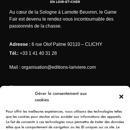
Au cœur de la Sologne à Lamotte Beuvron, le Game
Fair est devenu le rendez-vous incontournable des
passionnés de la chasse.
NOS COORDONNÉES
Adresse :
6 rue Olof Palme 92110 – CLICHY
Tél.:
+33 1 41 40 31 28
Mail :
organisation@editions-lariviere.com
NOS MÉDIAS CHASSE
Chassons.com
Gérer le consentement aux
Connaissance de la chasse
cookies
Chasses Internationales
Pour offrir les meilleures expériences, nous utilisons des technologies telles
Armes de Chasse
que les cookies pour stocker et/ou accéder aux informations des appareils.
Le fait de consentir à ces technologies nous permettra de traiter des données
NOS ORGANISATIONS
telles que le comportement de navigation ou les ID uniques sur ce site. Le