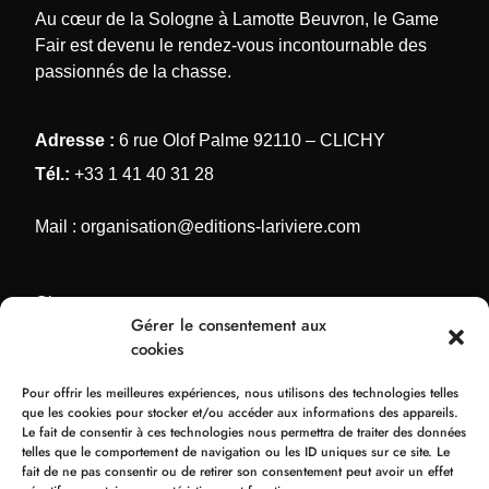
Au cœur de la Sologne à Lamotte Beuvron, le Game
Fair est devenu le rendez-vous incontournable des
passionnés de la chasse.
NOS COORDONNÉES
Adresse :
6 rue Olof Palme 92110 – CLICHY
Tél.:
+33 1 41 40 31 28
Mail :
organisation@editions-lariviere.com
NOS MÉDIAS CHASSE
Chassons.com
Gérer le consentement aux
Connaissance de la chasse
cookies
Chasses Internationales
Pour offrir les meilleures expériences, nous utilisons des technologies telles
Armes de Chasse
que les cookies pour stocker et/ou accéder aux informations des appareils.
Le fait de consentir à ces technologies nous permettra de traiter des données
NOS ORGANISATIONS
telles que le comportement de navigation ou les ID uniques sur ce site. Le
fait de ne pas consentir ou de retirer son consentement peut avoir un effet
Bol d’Or