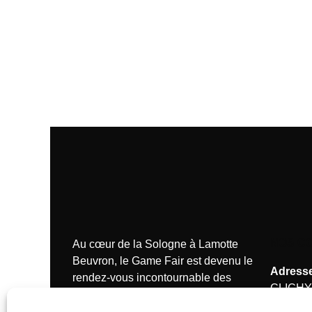
NOS C
Au cœur de la Sologne à Lamotte
Beuvron, le Game Fair est devenu le
Adresse
rendez-vous incontournable des
CLICHY
passionnés de la chasse.
Tél.:
+33