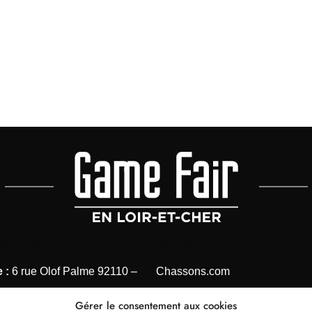
OORDONNÉES
NOS MÉDIAS CHASSE
 :
6 rue Olof Palme 92110 –
Chassons.com
Connaissance de la chasse
Gérer le consentement aux cookies
 1 41 40 31 28