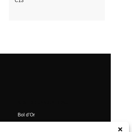
C13
NOS ORGANISATIONS
Bol d’Or
Supercross de Paris