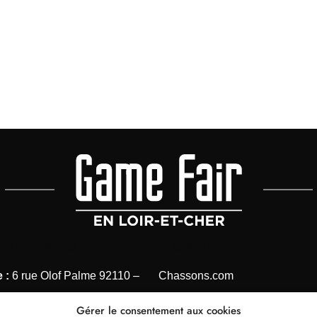
OORDONNÉES
NOS MÉDIAS CHASSE
 :
6 rue Olof Palme 92110 –
Chassons.com
Connaissance de la chasse
Gérer le consentement aux cookies
 1 41 40 31 28