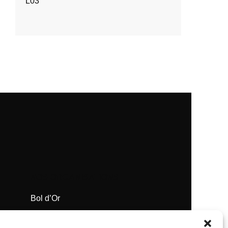
L03
NOS ORGANISATIONS
Bol d’Or
Supercross de Paris