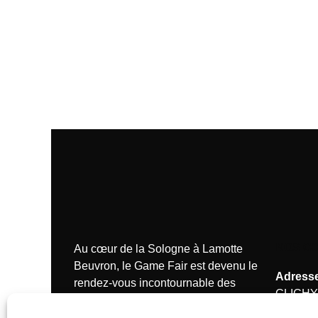
NOS C
Au cœur de la Sologne à Lamotte
Beuvron, le Game Fair est devenu le
Adresse
rendez-vous incontournable des
CLICHY
passionnés de la chasse.
Tél.:
+33