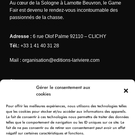
Au cœur de la Sologne à Lamotte Beuvron, le Game
Fair est devenu le rendez-vous incontournable des
passionnés de la chasse.
NOS COORDONNÉES
Adresse :
6 rue Olof Palme 92110 – CLICHY
Tél.:
+33 1 41 40 31 28
Mail :
organisation@editions-lariviere.com
NOS MÉDIAS CHASSE
Chassons.com
Gérer le consentement aux
Connaissance de la chasse
cookies
Chasses Internationales
Pour offrir les meilleures expériences, nous utilisons des technologies telles
Armes de Chasse
que les cookies pour stocker et/ou accéder aux informations des appareils.
Le fait de consentir à ces technologies nous permettra de traiter des données
NOS ORGANISATIONS
telles que le comportement de navigation ou les ID uniques sur ce site. Le
fait de ne pas consentir ou de retirer son consentement peut avoir un effet
Bol d’Or
négatif sur certaines caractéristiques et fonctions.