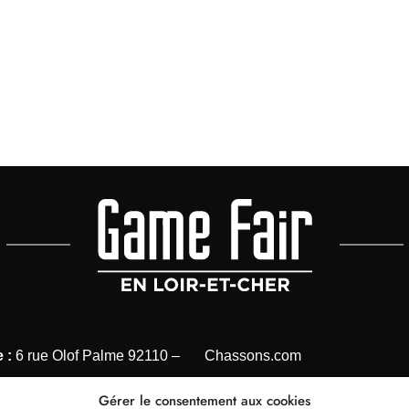
OORDONNÉES
NOS MÉDIAS CHASSE
 :
6 rue Olof Palme 92110 –
Chassons.com
Connaissance de la chasse
Gérer le consentement aux cookies
 1 41 40 31 28