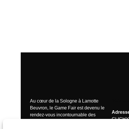
NOS C
Au cœur de la Sologne à Lamotte
Beuvron, le Game Fair est devenu le
Adresse
rendez-vous incontournable des
CLICHY
passionnés de la chasse.
Tél.:
+33