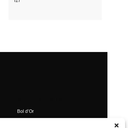
I17
NOS ORGANISATIONS
Bol d’Or
Supercross de Paris