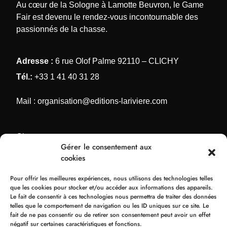
Au cœur de la Sologne à Lamotte Beuvron, le Game
Fair est devenu le rendez-vous incontournable des
passionnés de la chasse.
NOS COORDONNÉES
Adresse :
6 rue Olof Palme 92110 – CLICHY
Tél.:
+33 1 41 40 31 28
Mail :
organisation@editions-lariviere.com
NOS MÉDIAS CHASSE
Chassons.com
Gérer le consentement aux
Connaissance de la chasse
cookies
Chasses Internationales
Pour offrir les meilleures expériences, nous utilisons des technologies telles
Armes de Chasse
que les cookies pour stocker et/ou accéder aux informations des appareils.
Le fait de consentir à ces technologies nous permettra de traiter des données
NOS ORGANISATIONS
telles que le comportement de navigation ou les ID uniques sur ce site. Le
fait de ne pas consentir ou de retirer son consentement peut avoir un effet
Bol d’Or
négatif sur certaines caractéristiques et fonctions.