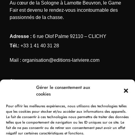
Au cœur de la Sologne à Lamotte Beuvron, le Game
Fair est devenu le rendez-vous incontournable des
passionnés de la chasse.
NOS COORDONNÉES
Adresse :
6 rue Olof Palme 92110 – CLICHY
Tél.:
+33 1 41 40 31 28
Mail :
organisation@editions-lariviere.com
NOS MÉDIAS CHASSE
Chassons.com
Gérer le consentement aux
Connaissance de la chasse
cookies
Chasses Internationales
Pour offrir les meilleures expériences, nous utilisons des technologies telles
Armes de Chasse
que les cookies pour stocker et/ou accéder aux informations des appareils.
Le fait de consentir à ces technologies nous permettra de traiter des données
NOS ORGANISATIONS
telles que le comportement de navigation ou les ID uniques sur ce site. Le
fait de ne pas consentir ou de retirer son consentement peut avoir un effet
Bol d’Or
négatif sur certaines caractéristiques et fonctions.