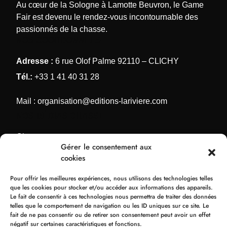
Au cœur de la Sologne à Lamotte Beuvron, le Game
Fair est devenu le rendez-vous incontournable des
passionnés de la chasse.
NOS COORDONNÉES
Adresse :
6 rue Olof Palme 92110 – CLICHY
Tél.:
+33 1 41 40 31 28
Mail :
organisation@editions-lariviere.com
NOS MÉDIAS CHASSE
Chassons.com
Gérer le consentement aux
Connaissance de la chasse
cookies
Chasses Internationales
Pour offrir les meilleures expériences, nous utilisons des technologies telles
Armes de Chasse
que les cookies pour stocker et/ou accéder aux informations des appareils.
Le fait de consentir à ces technologies nous permettra de traiter des données
NOS ORGANISATIONS
telles que le comportement de navigation ou les ID uniques sur ce site. Le
fait de ne pas consentir ou de retirer son consentement peut avoir un effet
Bol d’Or
négatif sur certaines caractéristiques et fonctions.