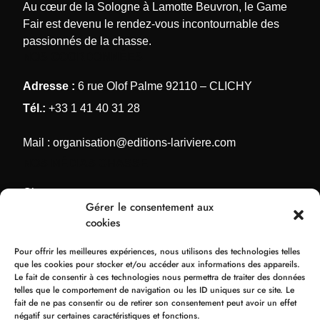
Au cœur de la Sologne à Lamotte Beuvron, le Game
Fair est devenu le rendez-vous incontournable des
passionnés de la chasse.
NOS COORDONNÉES
Adresse :
6 rue Olof Palme 92110 – CLICHY
Tél.:
+33 1 41 40 31 28
Mail :
organisation@editions-lariviere.com
NOS MÉDIAS CHASSE
Chassons.com
Gérer le consentement aux
Connaissance de la chasse
cookies
Chasses Internationales
Pour offrir les meilleures expériences, nous utilisons des technologies telles
Armes de Chasse
que les cookies pour stocker et/ou accéder aux informations des appareils.
Le fait de consentir à ces technologies nous permettra de traiter des données
NOS ORGANISATIONS
telles que le comportement de navigation ou les ID uniques sur ce site. Le
fait de ne pas consentir ou de retirer son consentement peut avoir un effet
Bol d’Or
négatif sur certaines caractéristiques et fonctions.