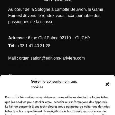
Au cœur de la Sologne à Lamotte Beuvron, le Game
Fair est devenu le rendez-vous incontournable des
passionnés de la chasse.
NOS COORDONNÉES
Adresse :
6 rue Olof Palme 92110 – CLICHY
Tél.:
+33 1 41 40 31 28
Mail :
organisation@editions-lariviere.com
NOS MÉDIAS CHASSE
Chassons.com
Gérer le consentement aux
Connaissance de la chasse
cookies
Chasses Internationales
Pour offrir les meilleures expériences, nous utilisons des technologies telles
Armes de Chasse
que les cookies pour stocker et/ou accéder aux informations des appareils.
Le fait de consentir à ces technologies nous permettra de traiter des données
NOS ORGANISATIONS
telles que le comportement de navigation ou les ID uniques sur ce site. Le