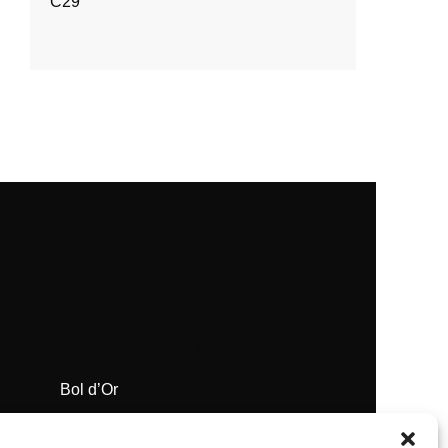
C29
NOS ORGANISATIONS
Bol d’Or
Supercross de Paris