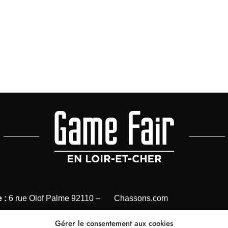
OORDONNÉES
NOS MÉDIAS CHASSE
 :
6 rue Olof Palme 92110 –
Chassons.com
Connaissance de la chasse
Gérer le consentement aux cookies
 1 41 40 31 28