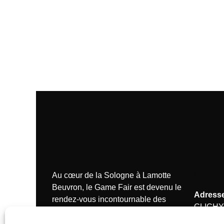
NOS C
Au cœur de la Sologne à Lamotte
Beuvron, le Game Fair est devenu le
Adresse
rendez-vous incontournable des
CLICHY
passionnés de la chasse.
Tél.:
+33