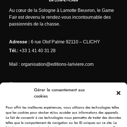
Au cœur de la Sologne à Lamotte Beuvron, le Game
Fair est devenu le rendez-vous incontournable des
passionnés de la chasse.
NOS COORDONNÉES
Adresse :
6 rue Olof Palme 92110 – CLICHY
Tél.:
+33 1 41 40 31 28
Mail :
organisation@editions-lariviere.com
NOS MÉDIAS CHASSE
Chassons.com
Gérer le consentement aux
Connaissance de la chasse
cookies
Chasses Internationales
Pour offrir les meilleures expériences, nous utilisons des technologies telles
Armes de Chasse
que les cookies pour stocker et/ou accéder aux informations des appareils.
Le fait de consentir à ces technologies nous permettra de traiter des données
NOS ORGANISATIONS
telles que le comportement de navigation ou les ID uniques sur ce site. Le