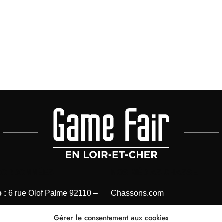
OORDONNÉES
NOS MÉDIAS CHASSE
 :
6 rue Olof Palme 92110 –
Chassons.com
Connaissance de la chasse
Gérer le consentement aux cookies
 1 41 40 31 28