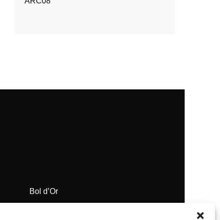
ARC08
NOS ORGANISATIONS
Bol d’Or
Supercross de Paris