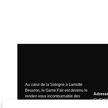
NOS C
Au cœur de la Sologne à Lamotte
Beuvron, le Game Fair est devenu le
Adresse
rendez-vous incontournable des
CLICHY
passionnés de la chasse.
Tél.:
+33