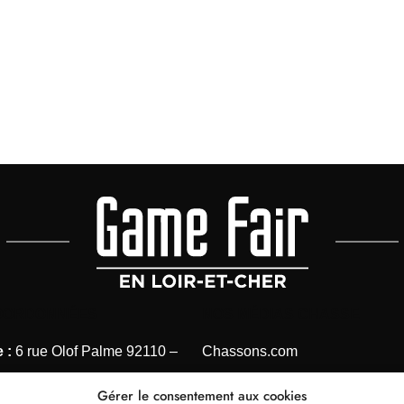
OORDONNÉES
NOS MÉDIAS CHASSE
 :
6 rue Olof Palme 92110 –
Chassons.com
Connaissance de la chasse
Gérer le consentement aux cookies
 1 41 40 31 28