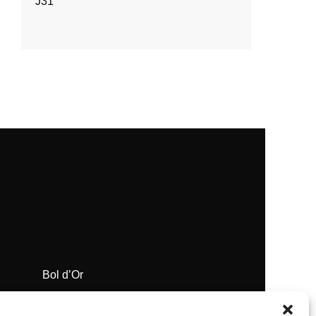
J31
NOS ORGANISATIONS
Bol d’Or
Supercross de Paris