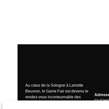
NOS C
Au cœur de la Sologne à Lamotte
Beuvron, le Game Fair est devenu le
Adresse
rendez-vous incontournable des
CLICHY
passionnés de la chasse.
Tél.:
+33