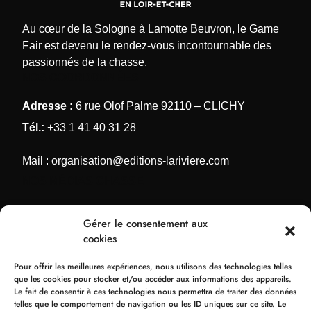
Au cœur de la Sologne à Lamotte Beuvron, le Game
Fair est devenu le rendez-vous incontournable des
passionnés de la chasse.
NOS COORDONNÉES
Adresse :
6 rue Olof Palme 92110 – CLICHY
Tél.:
+33 1 41 40 31 28
Mail :
organisation@editions-lariviere.com
NOS MÉDIAS CHASSE
Chassons.com
Gérer le consentement aux
Connaissance de la chasse
cookies
Chasses Internationales
Pour offrir les meilleures expériences, nous utilisons des technologies telles
Armes de Chasse
que les cookies pour stocker et/ou accéder aux informations des appareils.
Le fait de consentir à ces technologies nous permettra de traiter des données
NOS ORGANISATIONS
telles que le comportement de navigation ou les ID uniques sur ce site. Le