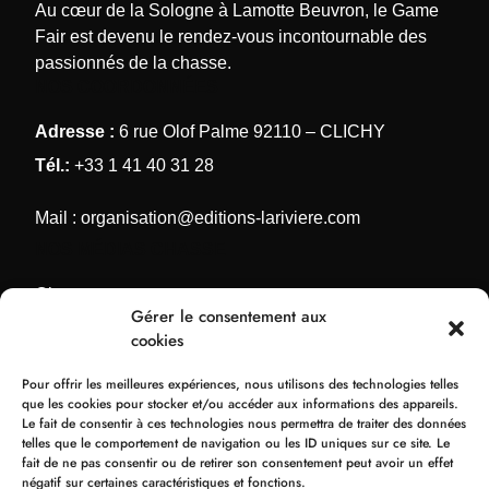
Au cœur de la Sologne à Lamotte Beuvron, le Game
Fair est devenu le rendez-vous incontournable des
passionnés de la chasse.
NOS COORDONNÉES
Adresse :
6 rue Olof Palme 92110 – CLICHY
Tél.:
+33 1 41 40 31 28
Mail :
organisation@editions-lariviere.com
NOS MÉDIAS CHASSE
Chassons.com
Gérer le consentement aux
Connaissance de la chasse
cookies
Chasses Internationales
Pour offrir les meilleures expériences, nous utilisons des technologies telles
Armes de Chasse
que les cookies pour stocker et/ou accéder aux informations des appareils.
Le fait de consentir à ces technologies nous permettra de traiter des données
NOS ORGANISATIONS
telles que le comportement de navigation ou les ID uniques sur ce site. Le
fait de ne pas consentir ou de retirer son consentement peut avoir un effet
Bol d’Or
négatif sur certaines caractéristiques et fonctions.