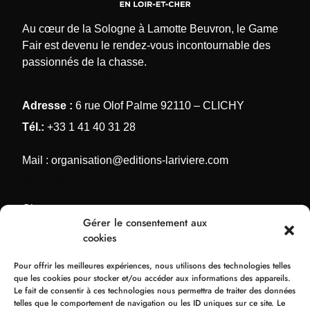
Au cœur de la Sologne à Lamotte Beuvron, le Game
Fair est devenu le rendez-vous incontournable des
passionnés de la chasse.
NOS COORDONNÉES
Adresse :
6 rue Olof Palme 92110 – CLICHY
Tél.:
+33 1 41 40 31 28
Mail :
organisation@editions-lariviere.com
NOS MÉDIAS CHASSE
Chassons.com
Gérer le consentement aux
Connaissance de la chasse
cookies
Chasses Internationales
Pour offrir les meilleures expériences, nous utilisons des technologies telles
Armes de Chasse
que les cookies pour stocker et/ou accéder aux informations des appareils.
Le fait de consentir à ces technologies nous permettra de traiter des données
NOS ORGANISATIONS
telles que le comportement de navigation ou les ID uniques sur ce site. Le