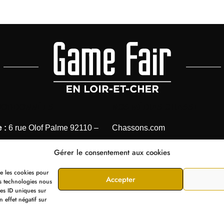
OORDONNÉES
NOS MÉDIAS CHASSE
 :
6 rue Olof Palme 92110 –
Chassons.com
Connaissance de la chasse
Gérer le consentement aux cookies
 1 41 40 31 28
Chasses Internationales
ue les cookies pour
Armes de Chasse
Accepter
ganisation@editions-
es technologies nous
les ID uniques sur
e.com
n effet négatif sur