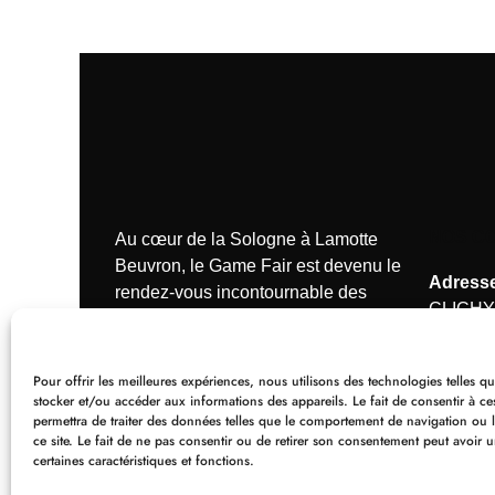
NOS C
Au cœur de la Sologne à Lamotte
Beuvron, le Game Fair est devenu le
Adresse
rendez-vous incontournable des
CLICHY
passionnés de la chasse.
Tél.:
+33
Pour offrir les meilleures expériences, nous utilisons des technologies telles q
Mail :
or
stocker et/ou accéder aux informations des appareils. Le fait de consentir à c
permettra de traiter des données telles que le comportement de navigation ou 
larivier
ce site. Le fait de ne pas consentir ou de retirer son consentement peut avoir u
certaines caractéristiques et fonctions.