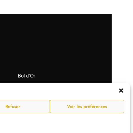
NOS ORGANISATIONS
Bol d’Or
Supercross de Paris
Tir Expo
Refuser
Voir les préférences