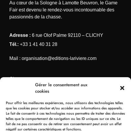
Au cœur de la Sologne à Lamotte Beuvron, le Game
Fair est devenu le rendez-vous incontournable des
passionnés de la chasse.
NOS COORDONNÉES
Adresse :
6 rue Olof Palme 92110 – CLICHY
Tél.:
+33 1 41 40 31 28
Mail :
organisation@editions-lariviere.com
NOS MÉDIAS CHASSE
Chassons.com
Gérer le consentement aux
Connaissance de la chasse
cookies
Chasses Internationales
Pour offrir les meilleures expériences, nous utilisons des technologies telles
Armes de Chasse
que les cookies pour stocker et/ou accéder aux informations des appareils.
Le fait de consentir à ces technologies nous permettra de traiter des données
NOS ORGANISATIONS
telles que le comportement de navigation ou les ID uniques sur ce site. Le
fait de ne pas consentir ou de retirer son consentement peut avoir un effet
Bol d’Or
négatif sur certaines caractéristiques et fonctions.