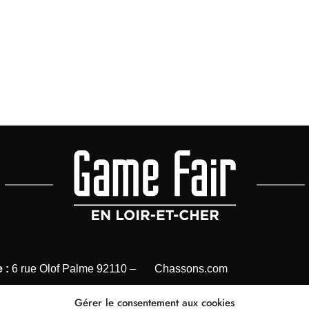
OORDONNÉES
NOS MÉDIAS CHASSE
 :
6 rue Olof Palme 92110 –
Chassons.com
Connaissance de la chasse
Gérer le consentement aux cookies
 1 41 40 31 28