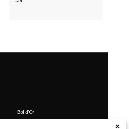
L39
NOS ORGANISATIONS
Bol d’Or
Supercross de Paris