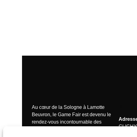
NOS C
Au cœur de la Sologne à Lamotte
Beuvron, le Game Fair est devenu le
Adresse
rendez-vous incontournable des
CLICHY
passionnés de la chasse.
Tél.:
+33