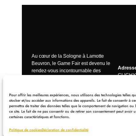
NOS C
Au cœur de la Sologne à Lamotte
Beuvron, le Game Fair est devenu le
Adresse
rendez-vous incontournable des
CLICHY
passionnés de la chasse.
Tél.:
+33
Pour offrir les meilleures expériences, nous utilisons des technologies telles q
Mail :
or
stocker et/ou accéder aux informations des appareils. Le fait de consentir à c
permettra de traiter des données telles que le comportement de navigation ou 
larivier
ce site. Le fait de ne pas consentir ou de retirer son consentement peut avoir u
certaines caractéristiques et fonctions.
Politique de cookies
Déclaration de confidentialité
© Editions La Rivière 2025
Mentions légal