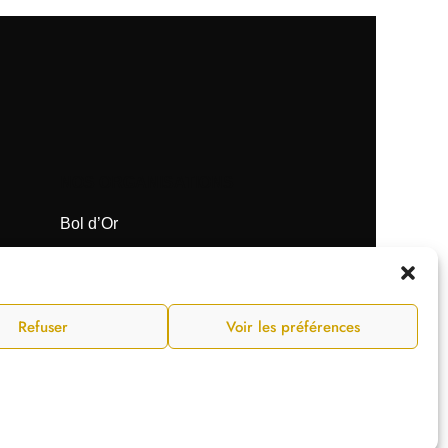
NOS ORGANISATIONS
Bol d’Or
Supercross de Paris
Tir Expo
Refuser
Voir les préférences
vertissement
Conditions générales de vente