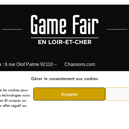
OORDONNÉES
NOS MÉDIAS CHASSE
 :
6 rue Olof Palme 92110 –
Chassons.com
Connaissance de la chasse
Gérer le consentement aux cookies
 1 41 40 31 28
Chasses Internationales
ue les cookies pour
Armes de Chasse
Accepter
ganisation@editions-
es technologies nous
les ID uniques sur
e.com
n effet négatif sur
es
Cookies
Données personnelles
Confidentialité
A