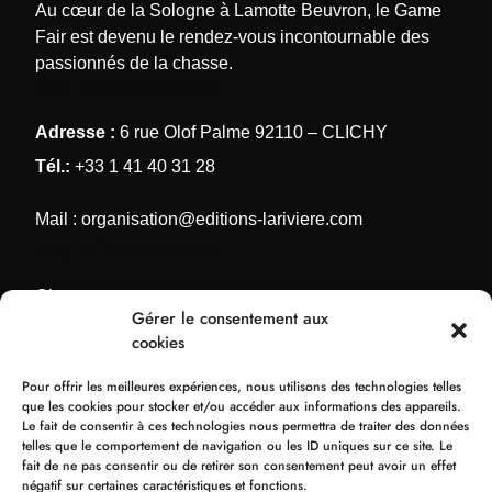
Au cœur de la Sologne à Lamotte Beuvron, le Game
Fair est devenu le rendez-vous incontournable des
passionnés de la chasse.
NOS COORDONNÉES
Adresse :
6 rue Olof Palme 92110 – CLICHY
Tél.:
+33 1 41 40 31 28
Mail :
organisation@editions-lariviere.com
NOS MÉDIAS CHASSE
Chassons.com
Gérer le consentement aux
Connaissance de la chasse
cookies
Chasses Internationales
Pour offrir les meilleures expériences, nous utilisons des technologies telles
Armes de Chasse
que les cookies pour stocker et/ou accéder aux informations des appareils.
Le fait de consentir à ces technologies nous permettra de traiter des données
NOS ORGANISATIONS
telles que le comportement de navigation ou les ID uniques sur ce site. Le
fait de ne pas consentir ou de retirer son consentement peut avoir un effet
Bol d’Or
négatif sur certaines caractéristiques et fonctions.